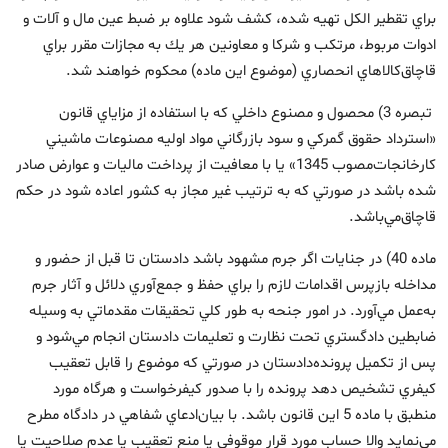
براي تقطير الكل تهيه شده، كشف شود علاوه بر ضبط عين مال و آلات و
ادوات مربوط، مرتكب و شركا و معاونين هر يك به مجازات مقرر براي
قاچاق‌كالاهاي انحصاري (‌موضوع اين ماده) محكوم خواهند شد.
‌تبصره 3) محصول و مصنوع داخلي كه با استفاده از مزاياي قانون
«‌استرداد حقوق گمركي و سود بازرگاني مواد اوليه مصنوعات ماشيني
كارخانجات‌مصوب 1345» يا با معافيت از پرداخت ماليات و عوارض صادر
شده باشد در صورتي كه به ترتيب غير مجاز به كشور اعاده شود در حكم
قاچاق‌مي‌باشد.
ماده 40) در جنايات اگر جرم مشهود باشد دادستان تا قبل از حضور و
مداخله بازپرس اقدامات لازم را براي حفظ و جمع‌آوري دلائل و آثار جرم
به‌عمل مي‌آورد. ‌در امور جنحه به طور كلي تحقيقات مقدماتي به وسيله
ضابطين دادگستري تحت نظارت و تعليمات دادستان انجام مي‌شود و
پس از تكميل پرونده‌دادستان در صورتي كه موضوع را قابل تعقيب
كيفري تشخيص دهد پرونده را با صدور كيفرخواست و هرگاه مورد
منطبق با ماده 5 اين قانون باشد. با بيان‌ادعاي شفاهي در دادگاه مطرح
مي‌نمايد والا حساب مورد قرار موقوفي يا منع تعقيب يا عدم صلاحيت يا