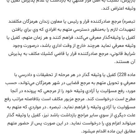
بازپرس، نسبت به اصل قرار منتهي به بازداشت يا عدم پذيرش كفيل يا
وثيقه اعتراض كند.
تبصره) مرجع صادركننده قرار و رئيس يا معاون زندان هرمزگان مكلفند
تمهيدات لازم را به‌منظور دسترسي متهم به افرادي كه وي براي يافتن
كفيل يا وثيقه‌گذار معرفي مي‌كند، فراهم كنند و هر زمان متهم، كفيل يا
وثيقه معرفي نمايد هرچند خارج از وقت اداري باشد، درصورت وجود
شرايط قانوني، مرجع صادركننده قرار يا قاضي كشيك مكلف به پذيرش
آن هستند.
ماده 228) كفيل يا وثيقه گذار در هر مرحله از تحقيقات و دادرسي با
معرفي و تحويل متهم به مرجع قضایی در شهر هرمزگان مي‌تواند، حسب
مورد، رفع مسؤليت يا آزادي وثيقه خود را از مرجعي كه پرونده در آنجا
مطرح است درخواست كند. مرجع مزبور مكلف است بلافاصله مراتب رفع
مسؤوليت يا آزادي وثيقه را فراهم نمايد. تبصره ـ در مواردي كه متهم به
علت ديگري از سوي ساير مراجع بازداشت باشد نيز، كفيل يا وثيقه‏ گذار
مي‏تواند اعزام وي را درخواست نمايد. در اين صورت پس از حضور متهم
مطابق اين ماده اقدام مي‏شود.