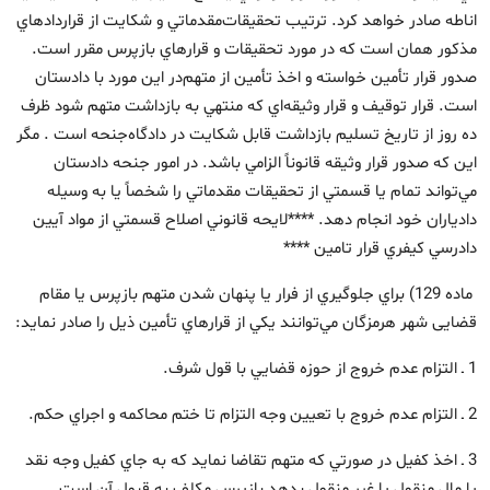
اناطه صادر خواهد كرد. ترتيب تحقيقات‌مقدماتي و شكايت از قراردادهاي
مذكور همان است كه در مورد تحقيقات و قرارهاي بازپرس مقرر است.
صدور قرار تأمين خواسته و اخذ تأمين از متهم‌در اين مورد با دادستان
است. قرار توقيف و قرار وثيقه‌اي كه منتهي به بازداشت متهم شود ظرف
ده روز از تاريخ تسليم بازداشت قابل شكايت در دادگاه‌جنحه است . مگر
اين كه صدور قرار وثيقه قانوناً الزامي باشد. ‌در امور جنحه دادستان
مي‌تواند تمام يا قسمتي از تحقيقات مقدماتي را شخصاً يا به وسيله
دادياران خود انجام دهد. *‌***لايحه قانوني اصلاح قسمتي از مواد آيين
دادرسي كيفري قرار تامین **** ‌
‌ماده 129) براي جلوگيري از فرار يا پنهان شدن متهم بازپرس یا مقام
قضایی شهر هرمزگان مي‌توانند يكي از قرارهاي تأمين ذيل را صادر نمايد:
1 ـ التزام عدم خروج از حوزه قضايي با قول شرف.
2 ـ التزام عدم خروج با تعيين وجه التزام تا ختم محاكمه و اجراي حكم.
3 ـ اخذ كفيل در صورتي كه متهم تقاضا نمايد كه به جاي كفيل وجه نقد
يا مال منقول يا غير منقول بدهد بازپرس مكلف به قبول آن است.