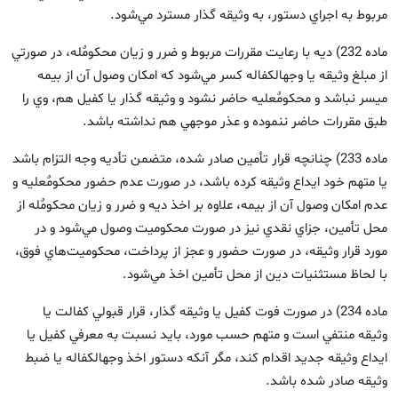
مربوط به اجراي دستور، به وثيقه ‏گذار مسترد مي‌شود.
ماده 232) ديه با رعايت مقررات مربوط و ضرر و زيان محكومٌ‏له، در صورتي
از مبلغ وثيقه يا وجه‏الكفاله كسر مي‌شود كه امكان وصول آن از بيمه
ميسر نباشد و محكومٌ‏عليه حاضر نشود و وثيقه‏ گذار يا كفيل هم، وي را
طبق مقررات حاضر ننموده و عذر موجهي هم نداشته باشد.
ماده 233) چنانچه قرار تأمين صادر شده، متضمن تأديه وجه التزام باشد
يا متهم خود ايداع وثيقه كرده باشد، در صورت عدم حضور محكومٌ‏عليه و
عدم امكان وصول آن از بيمه، علاوه بر اخذ ديه و ضرر و زيان محكومٌ‏له از
محل تأمين، جزاي نقدي نيز در صورت محكوميت وصول مي‌شود و در
مورد قرار وثيقه، در صورت حضور و عجز از پرداخت، محكوميت‌هاي فوق،
با لحاظ مستثنيات دين از محل تأمين اخذ مي‌شود.
ماده 234) در صورت فوت كفيل يا وثيقه ‏گذار، قرار قبولي كفالت يا
وثيقه منتفي است و متهم حسب مورد، بايد نسبت به معرفي كفيل يا
ايداع وثيقه جديد اقدام كند، مگر آنكه دستور اخذ وجه‏الكفاله يا ضبط
وثيقه صادر شده باشد.