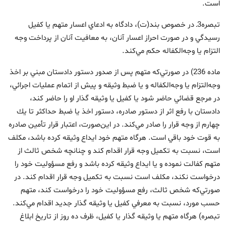
است.
تبصره3ـ در خصوص بند(ت)، دادگاه به ادعاي اعسار متهم يا كفيل
رسيدگي و در ‌صورت احراز اعسار آنان، به معافيت آنان از پرداخت وجه
‌التزام يا وجه‌الكفاله حكم مي‌كند.
ماده 236) در صورتي‌كه متهم پس از صدور دستور دادستان مبني بر اخذ
وجه‌التزام يا وجه‌الكفاله و يا ضبط وثيقه و پيش از اتمام عمليات اجرائي،
در مرجع قضائي حاضر شود يا كفيل يا وثيقه‏ گذار او را حاضر كند،
دادستان با رفع اثر از دستور صادره، دستور اخذ يا ضبط حداكثر تا يك
چهارم از وجه قرار را صادر مي‌كند. در اين‌صورت، اعتبار قرار تأمين صادره
به قوت خود باقي است. هرگاه متهم خود ايداع وثيقه كرده باشد، مكلف
است، نسبت به تكميل وجه قرار اقدام كند و چنانچه شخص ثالث از
متهم كفالت نموده و يا ايداع وثيقه كرده باشد و رفع مسؤوليت خود را
درخواست نكند، مكلف است نسبت به تكميل وجه قرار اقدام كند. در
صورتي‌كه شخص ثالث، رفع مسؤوليت خود را درخواست كند، متهم
حسب مورد، نسبت به معرفي كفيل يا وثيقه‏ گذار جديد اقدام مي‌كند.
تبصره) هرگاه متهم يا وثيقه‏ گذار يا كفيل، ظرف ده روز از تاريخ ابلاغ