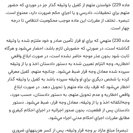
ماده 229) خواستن متهم از كفيل يا وثيقه ‏گذار جز در موردي كه حضور
متهم براي تحقيقات، دادرسي و يا اجراي حكم ضرورت دارد، ممنوع است.
تبصره ـ تخلف از مقررات اين ماده موجب محكوميت انتظامي تا درجه
چهار است.
ماده 230) متهمي كه براي او قرار تأمين صادر و خود ملتزم شده يا وثيقه
گذاشته است، در صورتي كه حضورش لازم باشد، احضار مي‌شود و هرگاه
ثابت شود بدون عذر موجه حاضر نشده است، در صورت ابلاغ واقعي
اخطاريه، وجه التزام تعيين شده به دستور دادستان اخذ و يا از وثيقه
سپرده شده معادل وجه قرار ضبط مي‌شود. چنانچه متهم، كفيل معرفي
كرده يا شخص ديگري براي او وثيقه سپرده باشد به كفيل يا وثيقه ‏گذار
اخطار مي‌شود كه ظرف يك ماه متهم را تحويل دهد. در صورت ابلاغ
واقعي اخطاريه و عدم تحويل متهم، به دستور دادستان، حسب مورد،
وجه‌الكفاله اخذ و يا از وثيقه، معادل وجه قرار، ضبط مي‌شود. دستور
دادستان پس از قطعيت، بدون صدور اجرائيه در اجراي احكام كيفري و
مطابق مقررات اجراي احكام مدني اجراء مي‌شود.
تبصره) مبلغ مازاد بر وجه قرار وثيقه، پس از كسر هزينه‏هاي ضروري