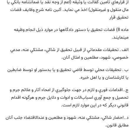
از قرارهاي تامين کفالت يا وثيقه (اعم از وجه نقد يا ضمانتنامه بانکي يا
مال منقول و غيرمنقول) اخذ مي نمايد. آئين نامه شرح وظايف قضات
تحقيق قرار
ماده 8) قضات تحقيق با دستور دادگاهها در موارد ذيل انجام وظيفه
مي‎نمايند.
الف ـ تحقيقات مقدماتي از قبيل تحقيق از شاکي، مشتکي عنه، مدعي
خصوصي، شهود، مطلعين و امثال آنان.
ب ـ تحقيقات محلي توسط قاضي تحقيق و يا بدستور او توسط ضابطين
يا کارشناسان و يا اهل خبره.
ج ـ اقدامات فوري و لازم در جهت جلوگيري از امحاء آثار و علائم جرم و
تحصيل و جمع آوري اسباب‌الات و ادوات و دلايل جرم و هرگونه اقدام
قانوني ديگر که در اين موارد لازم است.
د ـ احضار شاکي، مشتکي عنه، شهود و مطلعين و عندالاقتضاء جلب آنان
مطابق قانون.