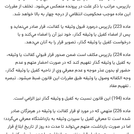
بازپرس، مراتب با ذكر علت در پرونده منعكس مي‌شود. تخلف از مقررات
اين ماده موجب محكوميت انتظامي از درجه چهار به بالا خواهد شد.
ماده 223) بازپرس درمورد قبول وثيقه يا كفالت، قرار صادر مي‌نمايد و
پس از امضاء كفيل يا وثيقه‏ گذار، خود نيز آن را امضاء مي‌كند و با
درخواست كفيل يا وثيقه‏ گذار، تصوير قرار را به آنان مي‌دهد.
ماده 224) بازپرس مكلف است ضمن صدور قرار قبولي كفالت يا وثيقه،
به كفيل يا وثيقه‏ گذار تفهيم كند كه در صورت احضار متهم و عدم
حضور او بدون عذر موجه و عدم معرفي وي از ناحيه كفيل يا وثيقه‏ گذار،
وجه ‏الكفاله وصول يا وثيقه طبق مقررات اين قانون ضبط مي‏شود. تبصره
ـ تفهيم مفاد
ماده (194) اين قانون نسبت به كفيل و وثيقه ‏گذار نيز الزامي است.
ماده 226) متهمي كه در مورد او قرار كفالت يا وثيقه در هرمزگان صادر
شده است تا معرفي كفيل يا سپردن وثيقه به بازداشتگاه معرفي مي‌گردد؛
اما در صورت بازداشت، متهم مي‌تواند تا مدت ده روز از تاريخ ابلاغ قرار