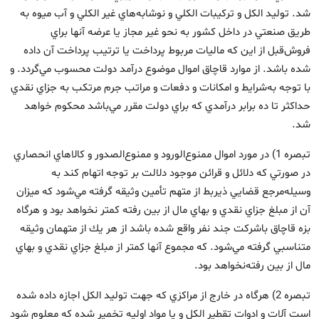
شد. توليد الكل و تركيبات الكلي و نوشابه‌هاي غير الكلي و آب ميوه به
طريق صنعتي در داخل كشور به نحو غير مجاز يا عرضه آنها براي
فروش‌قبل از اين كه ماليات مربوط پرداخت يا ترتيب پرداخت آن داده
شده باشد. از موارد قاچاق اموال موضوع درآمد دولت محسوب مي‌گردد. و
با توجه به‌شرايط و امكانات و دفعات و مراتب جرم مرتكب به جزاي نقدي
حداكثر تا ده برابر درآمدي كه براي دولت مقرر مي‌باشد محكوم خواهد
شد. ‌
تبصره 1) در مورد اموال ممنوع‌الورود و ممنوع‌الصدور و كالاهاي انحصاري
در صورتي كه دلائل و قرائن موجود دلالت بر توجه اتهام كند به
وسيله‌مرجع قضايي ذيربط از متهم تأمين وثيقه گرفته مي‌شود كه ميزان
آن از مبلغ جزاي نقدي و بهاي مال از بين رفته كمتر نخواهد بود و هرگاه
بزه قاچاق با‌شركت جند نفر واقع شده باشد از هر يك از متهمان وثيقه
متناسبي گرفته مي‌شود. كه مجموع آنها كمتر از مبلغ جزاي نقدي و بهاي
مال از بين رفته‌نخواهد بود. ‌
تبصره 2) هرگاه در خارج از مراكزي كه جهت توليد الكل اجازه داده شده
است آلات و ادوات تقطير الكل و يا مواد اوليه تخمير شده كه معلوم شود‌