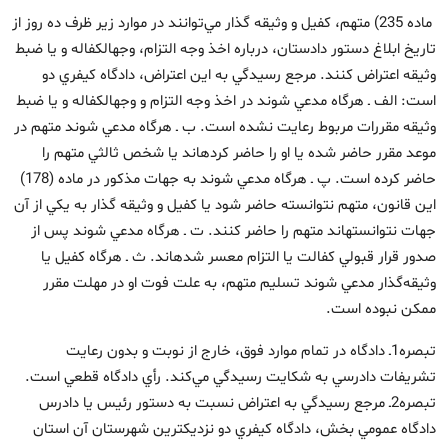
ماده 235) متهم، كفيل و وثيقه‏ گذار مي‌توانند در موارد زير ظرف ده روز از
تاريخ ابلاغ دستور دادستان، درباره اخذ وجه التزام، وجه‏الكفاله و يا ضبط
وثيقه اعتراض كنند. مرجع رسيدگي به اين اعتراض، دادگاه كيفري دو
است: الف ـ هرگاه مدعي شوند در اخذ وجه التزام و وجه‏الكفاله و يا ضبط
وثيقه مقررات مربوط رعايت نشده است. ب ـ هرگاه مدعي شوند متهم در
موعد مقرر حاضر شده يا او را حاضر كرده‏اند يا شخص ثالثي متهم را
حاضر كرده است. پ ـ هرگاه مدعي شوند به جهات مذكور در ماده (178)
اين قانون، متهم نتوانسته حاضر شود يا كفيل و وثيقه‏ گذار به يكي از آن
جهات نتوانستهاند متهم را حاضر كنند. ت ـ هرگاه مدعي شوند پس از
صدور قرار قبولي كفالت يا التزام معسر شده‏اند. ث ـ هرگاه كفيل يا
وثيقه‌گذار مدعي شوند تسليم متهم، به علت فوت او در مهلت مقرر
ممكن نبوده است.
تبصره1ـ دادگاه در تمام موارد فوق، خارج از نوبت و بدون رعايت
تشريفات دادرسي به شكايت رسيدگي مي‌كند. رأي دادگاه قطعي است.
تبصره2ـ مرجع رسيدگي به اعتراض نسبت به دستور رئيس يا دادرس
دادگاه عمومي بخش، دادگاه كيفري دو نزديكترين شهرستان آن استان