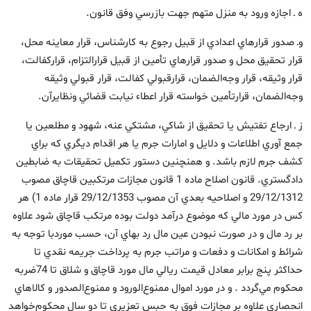
ه ـ اجازه ورود به منزل متهم جهت بازرسي وفق قانون.
وـ صدور قرارهاي اعدادي از قبيل رجوع به کارشناس، قرار معاينه محل،
قرار تحقيق محل و صدور قرارهاي تأمين از قبيل قرار‌التزام، قرارکفالت،
قرار وثيقه، قرار وجه‌الضمان، قرارقبولي کفالت، قرار قبولي وثيقه
وجه‌الضمان، قرارتأمين خواسته قرار اعطاء نيابت قضائي ونظايرآن.
ز ـ ارجاع تفتيش يا تحقيق از شاکي، مشتکي عنه، شهود و مطلعين يا
جمع آوري اطلاعات و دلايل و امارات جرم يا هر اقدام ديگري که براي
کشف جرم لازم باشد. و همنچنين دستور تکميل تحقيقات به ضابطين
دادگستري. ‌قانون اصلاح ماده 1 قانون مجازات مرتكبين قاچاق مصوب
29/12/1312 و اصلاحيه بعدي آن مصوب 29/12/1353 قرار ماده 1) هر
كس در مورد مالي كه موضوع درآمد دولت بوده مرتكب قاچاق شود علاوه
بر رد مال و در صورت نبودن عين مال رد بهاي آن، حسب مورد‌با توجه به
شرائط و امكانات و دفعات و مراتب جرم به پرداخت جريمه نقدي تا
حداكثر پنج برابر معادل قيمت ريالي مال مورد قاچاق و شلاق تا 74‌ضربه
محكوم مي‌گردد . و در مورد اموال ممنوع‌الورود و ممنوع‌الصدور و كالاهاي
انحصاري علاوه بر مجازات فوق به حبس تعزيري تا دو سال محكوم‌خواهد