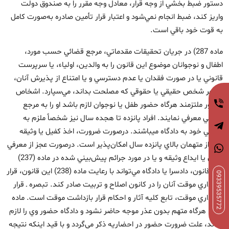
دستور ضبط بخشي از وجه قرار، معادل وجه مقرر را به صندوق دولت
واريز كند، ضبط انجام نمي‌شود و اعتبار قرار تأمين صادره به‌صورت كامل
به قوت خود باقي است.
ماده 287) در جريان تحقيقات مقدماتي، مرجع قضائي حسب مورد،
اطفال و نوجوانان موضوع اين قانون را به والدين، اولياء، يا سرپرست
قانوني يا در صورت فقدان يا عدم دسترسي و يا امتناع از پذيرش آنان،
به هر شخص حقيقي يا حقوقي كه مصلحت بداند، مي‌سپارد. اشخاص
مذكور ملتزمند هرگاه حضور طفل يا نوجوان لازم باشد او را به مرجع
قضائي معرفي نمايند. افراد پانزده تا هجده سال نيز شخصاً ملزم به
معرفي خود به دادگاه ميباشند. درصورت ضرورت، اخذ كفيل يا وثيقه
تنها از متهمان بالاي پانزده سال امكان‌پذير است. درصورت عجز از معرفي
كفيل يا ايداع وثيقه و يا در مورد جرائم پيش‌بيني شده در ماده (237)
اين قانون، دادسرا يا دادگاه مي‌تواند با رعايت ماده (238) اين قانون، قرار
09339535772
نگهداري موقت آنان را در کانون اصلاح و تربيت صادر کند. تبصره ـ قرار
نگهداري موقت، تابع كليه آثار و احكام قرار بازداشت موقت است. ماده
345) هرگاه متهم بدون عذر موجه حاضر نشود و دادگاه حضور وي را لازم
بداند، علت ضرورت حضور در احضاريه ذكر مي‌گردد و با قيد اينكه نتيجه