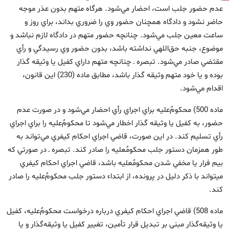
عدم حضور جلب است، احضار مي‌شود. هرگاه متهم بدون عذر موجه
حاضر نشود و دادگاه همچنان حضور وي را ضروري بداند، براي روز و
ساعت معين جلب مي‌شود. چنانچه حضور متهم در دادگاه لازم نباشد و
موضوع، جنبه حق‌اللهي نداشته باشد، بدون حضور وي رسيدگي و رأي
مقتضي صادر مي‌شود. تبصره ـ چنانچه متهم داراي كفيل يا وثيقه‏ گذار
بوده و يا خود متهم وثيقه ‏گذار باشد، مطابق ماده (230) اين قانون،
اقدام مي‌شود.
ماده 500) محكومٌ‌‏عليه براي اجراي رأي احضار مي‌شود و در صورت عدم
حضور، به كفيل يا وثيقه گذار اخطار مي‌شود تا محكومٌ‌‏عليه را براي اجراي
رأي تسليم كند. در اين صورت، قاضي اجراي احكام كيفري مي‌تواند به
طور همزمان دستور جلب محكومٌعليه را صادر كند. تبصره ـ در صورتي كه
بيم فرار يا مخفي شدن محكومٌعليه باشد، قاضي اجراي احكام كيفري
مي‏تواند با ذكر دليل در پرونده، از ابتداء دستور جلب محكومٌ‌عليه را صادر
كند.
ماده 508) قاضي اجراي احكام كيفري درباره درخواست محكومٌ‌عليه، كفيل
يا وثيقه‌گذار مبني بر تبديل قرار تأمين، تغيير كفيل يا وثيقه‌گذار و يا