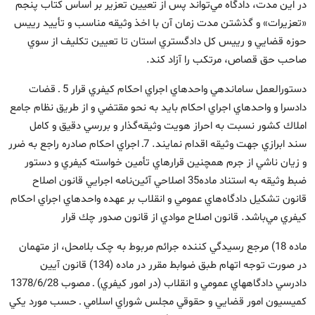
در اين مدت‌، دادگاه مي‌تواند پس از تعيين تعزير بر اساس كتاب پنجم
«تعزيرات» و گذشتن مدت زمان آن با اخذ وثيقه مناسب و تأييد رييس
حوزه قضايي و رييس كل دادگستري استان تا تعيين تكليف از سوي
صاحب حق قصاص، مرتكب را آزاد كند.
دستورالعمل ساماندهي واحدهاي اجراي احكام كيفري قرار 5 ـ قضات
دادسرا و واحدهاي اجراي احكام بايد به نحو مقتضي و از طريق نظام جامع
املاك كشور نسبت به احراز هويت وثيقه‌گذار و بررسي دقيق و كامل
سند ابرازي جهت وثيقه اقدام نمايند. 7ـ اجراي احكام صادره راجع به ضرر
و زيان ناشي از جرم همچنين قرارهاي تأمين خواسته كيفري و دستور
ضبط وثيقه به استناد ماده35 اصلاحي آئين‌نامه اجرايي قانون اصلاح
قانون تشكيل دادگاه‌هاي عمومي و انقلاب بر عهده واحدهاي اجراي احكام
كيفري مي‌باشد. قانون اصلاح موادي از قانون صدور چك قرار
ماده 18) مرجع رسيدگي کننده جرائم مربوط به چک بلامحل، از متهمان
در صورت توجه اتهام طبق ضوابط مقرر در ماده (134) قانون آيين
دادرسي دادگاههاي عمومي و انقلاب (در امور کيفري) ـ مصوب 1378/6/28
کميسيون امور قضايي و حقوقي مجلس شوراي اسلامي ـ حسب مورد يکي