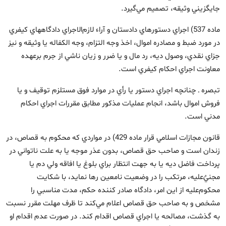
جايگزيني وثيقه، تصميم مي‌گيرد.
ماده 537) اجراي دستورهاي دادستان و آراء لازم‌الاجراي دادگاههاي كيفري
در مورد ضبط و مصادره اموال، اخذ وجه التزام، وجه الكفاله يا وثيقه و نيز
جزاي نقدي،‌ وصول ديه، رد مال و يا ضرر و زيان ناشي از جرم برعهده
معاونت اجراي احكام كيفري است.
تبصره ـ چنانچه اجراي دستور يا رأي در موارد فوق مستلزم توقيف و يا
فروش اموال باشد، انجام عمليات مذكور مطابق مقررات اجراي احكام
مدني است.
قانون مجازات اسلامي قرار ماده 429) در مواردي كه محكوم به قصاص، در
زندان است و صاحب حق قصاص، بدون عذر موجه يا به علت ناتواني در
پرداخت فاضل ديه يا به جهت انتظار براي بلوغ يا افاقه ولي دم يا
مجنيٌ‌عليه، مرتكب را در وضعيت نامعين رها نمايد، با شكايت
محكوم‌عليه از اين امر‌، دادگاه صادر كننده حكم‌، مدت مناسبي را
مشخص و به صاحب حق قصاص اعلام مي‌کند تا ظرف مهلت مقرر نسبت
به گذشت، مصالحه يا اجراي قصاص اقدام کند. در صورت عدم اقدام او