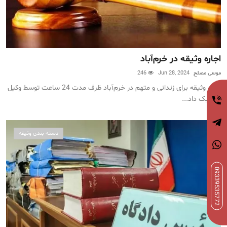
اجاره وثیقه در خرم‌آباد
موسی مصلح
Jun 28, 2024
246
اجاره وثیقه برای زندانی و متهم در خرم‌آباد ظرف مدت 24 ساعت توسط وکیل
پایه یک داد...
دسته بندی وثیقه
09339535772