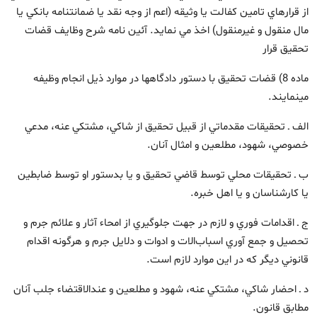
از قرارهاي تامين کفالت يا وثيقه (اعم از وجه نقد يا ضمانتنامه بانکي يا
مال منقول و غيرمنقول) اخذ مي نمايد. آئين نامه شرح وظايف قضات
تحقيق قرار
ماده 8) قضات تحقيق با دستور دادگاهها در موارد ذيل انجام وظيفه
مي‎نمايند.
الف ـ تحقيقات مقدماتي از قبيل تحقيق از شاکي، مشتکي عنه، مدعي
خصوصي، شهود، مطلعين و امثال آنان.
ب ـ تحقيقات محلي توسط قاضي تحقيق و يا بدستور او توسط ضابطين
يا کارشناسان و يا اهل خبره.
ج ـ اقدامات فوري و لازم در جهت جلوگيري از امحاء آثار و علائم جرم و
تحصيل و جمع آوري اسباب‌الات و ادوات و دلايل جرم و هرگونه اقدام
قانوني ديگر که در اين موارد لازم است.
د ـ احضار شاکي، مشتکي عنه، شهود و مطلعين و عندالاقتضاء جلب آنان
مطابق قانون.