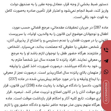
دستور ضبط بخشي از وجه قرار، معادل وجه مقرر را به صندوق دولت
واريز كند، ضبط انجام نمي‌شود و اعتبار قرار تأمين صادره به‌صورت كامل
به قوت خود باقي است.
ماده 287) در جريان تحقيقات مقدماتي، مرجع قضائي حسب مورد،
اطفال و نوجوانان موضوع اين قانون را به والدين، اولياء، يا سرپرست
قانوني يا در صورت فقدان يا عدم دسترسي و يا امتناع از پذيرش آنان،
به هر شخص حقيقي يا حقوقي كه مصلحت بداند، مي‌سپارد. اشخاص
مذكور ملتزمند هرگاه حضور طفل يا نوجوان لازم باشد او را به مرجع
قضائي معرفي نمايند. افراد پانزده تا هجده سال نيز شخصاً ملزم به
معرفي خود به دادگاه ميباشند. درصورت ضرورت، اخذ كفيل يا وثيقه
تنها از متهمان بالاي پانزده سال امكان‌پذير است. درصورت عجز از معرفي
كفيل يا ايداع وثيقه و يا در مورد جرائم پيش‌بيني شده در ماده (237)
09339535772
اين قانون، دادسرا يا دادگاه مي‌تواند با رعايت ماده (238) اين قانون، قرار
نگهداري موقت آنان را در کانون اصلاح و تربيت صادر کند. تبصره ـ قرار
نگهداري موقت، تابع كليه آثار و احكام قرار بازداشت موقت است. ماده
345) هرگاه متهم بدون عذر موجه حاضر نشود و دادگاه حضور وي را لازم