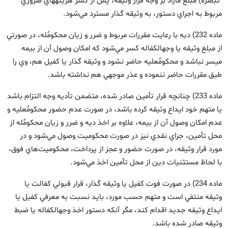
تبصره) مبلغ مازاد بر وجه قرار وثيقه، پس از كسر هزينه‏هاي ضروري
مربوط به اجراي دستور، به وثيقه ‏گذار مسترد مي‌شود.
ماده 232) ديه با رعايت مقررات مربوط و ضرر و زيان محكومٌ‏له، در صورتي
از مبلغ وثيقه يا وجه‏الكفاله كسر مي‌شود كه امكان وصول آن از بيمه
ميسر نباشد و محكومٌ‏عليه حاضر نشود و وثيقه‏ گذار يا كفيل هم، وي را
طبق مقررات حاضر ننموده و عذر موجهي هم نداشته باشد.
ماده 233) چنانچه قرار تأمين صادر شده، متضمن تأديه وجه التزام باشد
يا متهم خود ايداع وثيقه كرده باشد، در صورت عدم حضور محكومٌ‏عليه و
عدم امكان وصول آن از بيمه، علاوه بر اخذ ديه و ضرر و زيان محكومٌ‏له از
محل تأمين، جزاي نقدي نيز در صورت محكوميت وصول مي‌شود و در
مورد قرار وثيقه، در صورت حضور و عجز از پرداخت، محكوميت‌هاي فوق،
با لحاظ مستثنيات دين از محل تأمين اخذ مي‌شود.
ماده 234) در صورت فوت كفيل يا وثيقه ‏گذار، قرار قبولي كفالت يا
وثيقه منتفي است و متهم حسب مورد، بايد نسبت به معرفي كفيل يا
ايداع وثيقه جديد اقدام كند، مگر آنكه دستور اخذ وجه‏الكفاله يا ضبط
وثيقه صادر شده باشد.