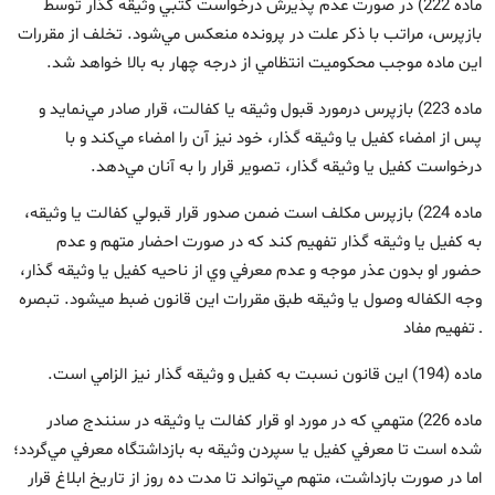
ماده 222) در صورت عدم پذيرش درخواست كتبي وثيقه‌ گذار توسط
بازپرس، مراتب با ذكر علت در پرونده منعكس مي‌شود. تخلف از مقررات
اين ماده موجب محكوميت انتظامي از درجه چهار به بالا خواهد شد.
ماده 223) بازپرس درمورد قبول وثيقه يا كفالت، قرار صادر مي‌نمايد و
پس از امضاء كفيل يا وثيقه‏ گذار، خود نيز آن را امضاء مي‌كند و با
درخواست كفيل يا وثيقه‏ گذار، تصوير قرار را به آنان مي‌دهد.
ماده 224) بازپرس مكلف است ضمن صدور قرار قبولي كفالت يا وثيقه،
به كفيل يا وثيقه‏ گذار تفهيم كند كه در صورت احضار متهم و عدم
حضور او بدون عذر موجه و عدم معرفي وي از ناحيه كفيل يا وثيقه‏ گذار،
وجه ‏الكفاله وصول يا وثيقه طبق مقررات اين قانون ضبط مي‏شود. تبصره
ـ تفهيم مفاد
ماده (194) اين قانون نسبت به كفيل و وثيقه ‏گذار نيز الزامي است.
ماده 226) متهمي كه در مورد او قرار كفالت يا وثيقه در سنندج صادر
شده است تا معرفي كفيل يا سپردن وثيقه به بازداشتگاه معرفي مي‌گردد؛
اما در صورت بازداشت، متهم مي‌تواند تا مدت ده روز از تاريخ ابلاغ قرار