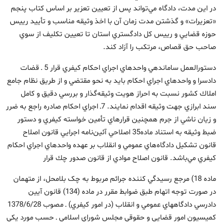
در اين مدت‌، دادگاه مي‌تواند پس از تعيين تعزير بر اساس كتاب پنجم
«تعزيرات» و گذشتن مدت زمان آن با اخذ وثيقه مناسب و تأييد رييس
حوزه قضايي و رييس كل دادگستري استان تا تعيين تكليف از سوي
صاحب حق قصاص، مرتكب را آزاد كند.
دستورالعمل ساماندهي واحدهاي اجراي احكام كيفري قرار 5 ـ قضات
دادسرا و واحدهاي اجراي احكام بايد به نحو مقتضي و از طريق نظام جامع
املاك كشور نسبت به احراز هويت وثيقه‌گذار و بررسي دقيق و كامل
سند ابرازي جهت وثيقه اقدام نمايند. 7ـ اجراي احكام صادره راجع به ضرر
و زيان ناشي از جرم همچنين قرارهاي تأمين خواسته كيفري و دستور
ضبط وثيقه به استناد ماده35 اصلاحي آئين‌نامه اجرايي قانون اصلاح
قانون تشكيل دادگاه‌هاي عمومي و انقلاب بر عهده واحدهاي اجراي احكام
كيفري مي‌باشد. قانون اصلاح موادي از قانون صدور چك قرار
ماده 18) مرجع رسيدگي کننده جرائم مربوط به چک بلامحل، از متهمان
در صورت توجه اتهام طبق ضوابط مقرر در ماده (134) قانون آيين
دادرسي دادگاههاي عمومي و انقلاب (در امور کيفري) ـ مصوب 1378/6/28
کميسيون امور قضايي و حقوقي مجلس شوراي اسلامي ـ حسب مورد يکي