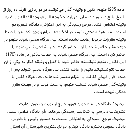
ماده 235) متهم، كفيل و وثيقه‏ گذار مي‌توانند در موارد زير ظرف ده روز از
تاريخ ابلاغ دستور دادستان، درباره اخذ وجه التزام، وجه‏الكفاله و يا ضبط
وثيقه اعتراض كنند. مرجع رسيدگي به اين اعتراض، دادگاه كيفري دو
است: الف ـ هرگاه مدعي شوند در اخذ وجه التزام و وجه‏الكفاله و يا ضبط
وثيقه مقررات مربوط رعايت نشده است. ب ـ هرگاه مدعي شوند متهم در
موعد مقرر حاضر شده يا او را حاضر كرده‏اند يا شخص ثالثي متهم را
حاضر كرده است. پ ـ هرگاه مدعي شوند به جهات مذكور در ماده (178)
اين قانون، متهم نتوانسته حاضر شود يا كفيل و وثيقه‏ گذار به يكي از آن
جهات نتوانستهاند متهم را حاضر كنند. ت ـ هرگاه مدعي شوند پس از
صدور قرار قبولي كفالت يا التزام معسر شده‏اند. ث ـ هرگاه كفيل يا
وثيقه‌گذار مدعي شوند تسليم متهم، به علت فوت او در مهلت مقرر
ممكن نبوده است.
تبصره1ـ دادگاه در تمام موارد فوق، خارج از نوبت و بدون رعايت
تشريفات دادرسي به شكايت رسيدگي مي‌كند. رأي دادگاه قطعي است.
تبصره2ـ مرجع رسيدگي به اعتراض نسبت به دستور رئيس يا دادرس
دادگاه عمومي بخش، دادگاه كيفري دو نزديكترين شهرستان آن استان