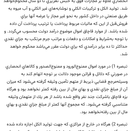
انحصاري علاوه بر مجازات فوق به حبس تعزيري تا دو سال محكوم‌خواهد
شد. توليد الكل و تركيبات الكلي و نوشابه‌هاي غير الكلي و آب ميوه به
طريق صنعتي در داخل كشور به نحو غير مجاز يا عرضه آنها براي
فروش‌قبل از اين كه ماليات مربوط پرداخت يا ترتيب پرداخت آن داده
شده باشد. از موارد قاچاق اموال موضوع درآمد دولت محسوب مي‌گردد. و
با توجه به‌شرايط و امكانات و دفعات و مراتب جرم مرتكب به جزاي نقدي
حداكثر تا ده برابر درآمدي كه براي دولت مقرر مي‌باشد محكوم خواهد
شد. ‌
تبصره 1) در مورد اموال ممنوع‌الورود و ممنوع‌الصدور و كالاهاي انحصاري
در صورتي كه دلائل و قرائن موجود دلالت بر توجه اتهام كند به
وسيله‌مرجع قضايي ذيربط از متهم تأمين وثيقه گرفته مي‌شود كه ميزان
آن از مبلغ جزاي نقدي و بهاي مال از بين رفته كمتر نخواهد بود و هرگاه
بزه قاچاق با‌شركت جند نفر واقع شده باشد از هر يك از متهمان وثيقه
متناسبي گرفته مي‌شود. كه مجموع آنها كمتر از مبلغ جزاي نقدي و بهاي
مال از بين رفته‌نخواهد بود. ‌
تبصره 2) هرگاه در خارج از مراكزي كه جهت توليد الكل اجازه داده شده