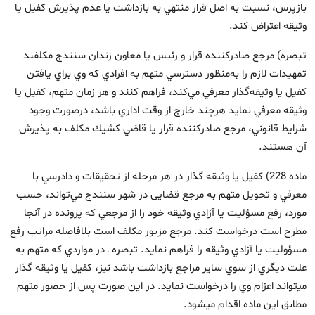
بازپرس، نسبت به اصل قرار منتهي به بازداشت يا عدم پذيرش كفيل يا
وثيقه اعتراض كند.
تبصره) مرجع صادركننده قرار و رئيس يا معاون زندان سنندج مكلفند
تمهيدات لازم را به‌منظور دسترسي متهم به افرادي كه وي براي يافتن
كفيل يا وثيقه‌گذار معرفي مي‌كند، فراهم كنند و هر زمان متهم، كفيل يا
وثيقه معرفي نمايد هرچند خارج از وقت اداري باشد، درصورت وجود
شرايط قانوني، مرجع صادركننده قرار يا قاضي كشيك مكلف به پذيرش
آن هستند.
ماده 228) كفيل يا وثيقه گذار در هر مرحله از تحقيقات و دادرسي با
معرفي و تحويل متهم به مرجع قضایی در شهر سنندج مي‌تواند، حسب
مورد، رفع مسؤليت يا آزادي وثيقه خود را از مرجعي كه پرونده در آنجا
مطرح است درخواست كند. مرجع مزبور مكلف است بلافاصله مراتب رفع
مسؤوليت يا آزادي وثيقه را فراهم نمايد. تبصره ـ در مواردي كه متهم به
علت ديگري از سوي ساير مراجع بازداشت باشد نيز، كفيل يا وثيقه‏ گذار
مي‏تواند اعزام وي را درخواست نمايد. در اين صورت پس از حضور متهم
مطابق اين ماده اقدام مي‏شود.