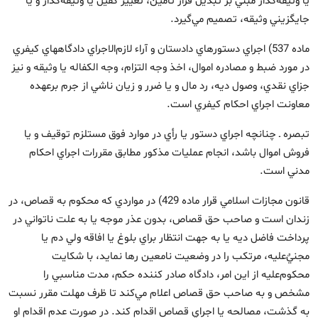
يا وثيقه‌گذار مبني بر تبديل قرار تأمين، تغيير كفيل يا وثيقه‌گذار و يا
جايگزيني وثيقه، تصميم مي‌گيرد.
ماده 537) اجراي دستورهاي دادستان و آراء لازم‌الاجراي دادگاههاي كيفري
در مورد ضبط و مصادره اموال، اخذ وجه التزام، وجه الكفاله يا وثيقه و نيز
جزاي نقدي،‌ وصول ديه، رد مال و يا ضرر و زيان ناشي از جرم برعهده
معاونت اجراي احكام كيفري است.
تبصره ـ چنانچه اجراي دستور يا رأي در موارد فوق مستلزم توقيف و يا
فروش اموال باشد، انجام عمليات مذكور مطابق مقررات اجراي احكام
مدني است.
قانون مجازات اسلامي قرار ماده 429) در مواردي كه محكوم به قصاص، در
زندان است و صاحب حق قصاص، بدون عذر موجه يا به علت ناتواني در
پرداخت فاضل ديه يا به جهت انتظار براي بلوغ يا افاقه ولي دم يا
مجنيٌ‌عليه، مرتكب را در وضعيت نامعين رها نمايد، با شكايت
محكوم‌عليه از اين امر‌، دادگاه صادر كننده حكم‌، مدت مناسبي را
مشخص و به صاحب حق قصاص اعلام مي‌کند تا ظرف مهلت مقرر نسبت
به گذشت، مصالحه يا اجراي قصاص اقدام کند. در صورت عدم اقدام او