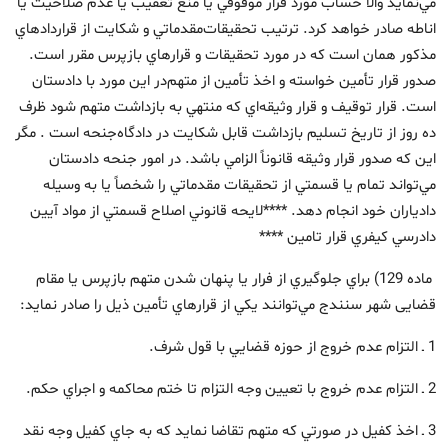
مي‌نمايد والا حساب مورد قرار موقوفي يا منع تعقيب يا عدم صلاحيت يا
اناطه صادر خواهد كرد. ترتيب تحقيقات‌مقدماتي و شكايت از قراردادهاي
مذكور همان است كه در مورد تحقيقات و قرارهاي بازپرس مقرر است.
صدور قرار تأمين خواسته و اخذ تأمين از متهم‌در اين مورد با دادستان
است. قرار توقيف و قرار وثيقه‌اي كه منتهي به بازداشت متهم شود ظرف
ده روز از تاريخ تسليم بازداشت قابل شكايت در دادگاه‌جنحه است . مگر
اين كه صدور قرار وثيقه قانوناً الزامي باشد. ‌در امور جنحه دادستان
مي‌تواند تمام يا قسمتي از تحقيقات مقدماتي را شخصاً يا به وسيله
دادياران خود انجام دهد. *‌***لايحه قانوني اصلاح قسمتي از مواد آيين
دادرسي كيفري قرار تامین **** ‌
‌ماده 129) براي جلوگيري از فرار يا پنهان شدن متهم بازپرس یا مقام
قضایی شهر سنندج مي‌توانند يكي از قرارهاي تأمين ذيل را صادر نمايد:
1 ـ التزام عدم خروج از حوزه قضايي با قول شرف.
2 ـ التزام عدم خروج با تعيين وجه التزام تا ختم محاكمه و اجراي حكم.
3 ـ اخذ كفيل در صورتي كه متهم تقاضا نمايد كه به جاي كفيل وجه نقد