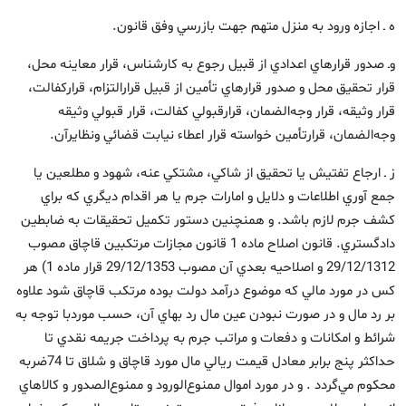
ه ـ اجازه ورود به منزل متهم جهت بازرسي وفق قانون.
وـ صدور قرارهاي اعدادي از قبيل رجوع به کارشناس، قرار معاينه محل،
قرار تحقيق محل و صدور قرارهاي تأمين از قبيل قرار‌التزام، قرارکفالت،
قرار وثيقه، قرار وجه‌الضمان، قرارقبولي کفالت، قرار قبولي وثيقه
وجه‌الضمان، قرارتأمين خواسته قرار اعطاء نيابت قضائي ونظايرآن.
ز ـ ارجاع تفتيش يا تحقيق از شاکي، مشتکي عنه، شهود و مطلعين يا
جمع آوري اطلاعات و دلايل و امارات جرم يا هر اقدام ديگري که براي
کشف جرم لازم باشد. و همنچنين دستور تکميل تحقيقات به ضابطين
دادگستري. ‌قانون اصلاح ماده 1 قانون مجازات مرتكبين قاچاق مصوب
29/12/1312 و اصلاحيه بعدي آن مصوب 29/12/1353 قرار ماده 1) هر
كس در مورد مالي كه موضوع درآمد دولت بوده مرتكب قاچاق شود علاوه
بر رد مال و در صورت نبودن عين مال رد بهاي آن، حسب مورد‌با توجه به
شرائط و امكانات و دفعات و مراتب جرم به پرداخت جريمه نقدي تا
حداكثر پنج برابر معادل قيمت ريالي مال مورد قاچاق و شلاق تا 74‌ضربه
محكوم مي‌گردد . و در مورد اموال ممنوع‌الورود و ممنوع‌الصدور و كالاهاي