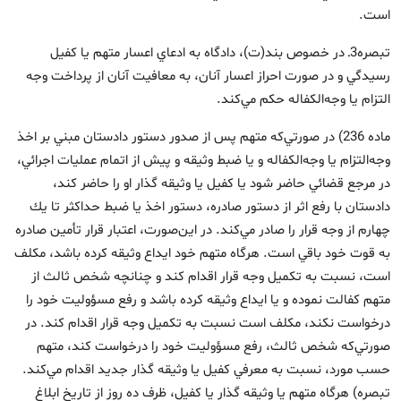
است.
تبصره3ـ در خصوص بند(ت)، دادگاه به ادعاي اعسار متهم يا كفيل
رسيدگي و در ‌صورت احراز اعسار آنان، به معافيت آنان از پرداخت وجه
‌التزام يا وجه‌الكفاله حكم مي‌كند.
ماده 236) در صورتي‌كه متهم پس از صدور دستور دادستان مبني بر اخذ
وجه‌التزام يا وجه‌الكفاله و يا ضبط وثيقه و پيش از اتمام عمليات اجرائي،
در مرجع قضائي حاضر شود يا كفيل يا وثيقه‏ گذار او را حاضر كند،
دادستان با رفع اثر از دستور صادره، دستور اخذ يا ضبط حداكثر تا يك
چهارم از وجه قرار را صادر مي‌كند. در اين‌صورت، اعتبار قرار تأمين صادره
به قوت خود باقي است. هرگاه متهم خود ايداع وثيقه كرده باشد، مكلف
است، نسبت به تكميل وجه قرار اقدام كند و چنانچه شخص ثالث از
متهم كفالت نموده و يا ايداع وثيقه كرده باشد و رفع مسؤوليت خود را
درخواست نكند، مكلف است نسبت به تكميل وجه قرار اقدام كند. در
صورتي‌كه شخص ثالث، رفع مسؤوليت خود را درخواست كند، متهم
حسب مورد، نسبت به معرفي كفيل يا وثيقه‏ گذار جديد اقدام مي‌كند.
تبصره) هرگاه متهم يا وثيقه‏ گذار يا كفيل، ظرف ده روز از تاريخ ابلاغ