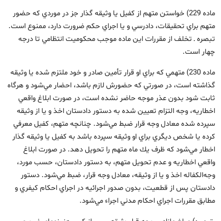
ماده 229) خواستن متهم از كفيل يا وثيقه ‏گذار جز در موردي كه حضور
متهم براي تحقيقات، دادرسي و يا اجراي حكم ضرورت دارد، ممنوع است.
تبصره ـ تخلف از مقررات اين ماده موجب محكوميت انتظامي تا درجه
چهار است.
ماده 230) متهمي كه براي او قرار تأمين صادر و خود ملتزم شده يا وثيقه
گذاشته است، در صورتي كه حضورش لازم باشد، احضار مي‌شود و هرگاه
ثابت شود بدون عذر موجه حاضر نشده است، در صورت ابلاغ واقعي
اخطاريه، وجه التزام تعيين شده به دستور دادستان اخذ و يا از وثيقه
سپرده شده معادل وجه قرار ضبط مي‌شود. چنانچه متهم، كفيل معرفي
كرده يا شخص ديگري براي او وثيقه سپرده باشد به كفيل يا وثيقه ‏گذار
اخطار مي‌شود كه ظرف يك ماه متهم را تحويل دهد. در صورت ابلاغ
واقعي اخطاريه و عدم تحويل متهم، به دستور دادستان، حسب مورد،
وجه‌الكفاله اخذ و يا از وثيقه، معادل وجه قرار، ضبط مي‌شود. دستور
دادستان پس از قطعيت، بدون صدور اجرائيه در اجراي احكام كيفري و
مطابق مقررات اجراي احكام مدني اجراء مي‌شود.