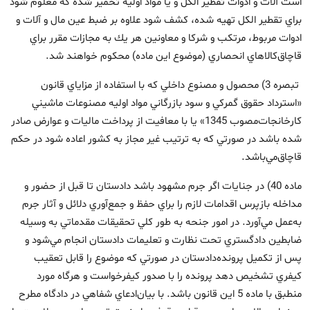
است آلات و ادوات تقطير الكل و يا مواد اوليه تخمير شده كه معلوم شود‌
براي تقطير الكل تهيه شده، كشف شود علاوه بر ضبط عين مال و آلات و
ادوات مربوط، مرتكب و شركا و معاونين هر يك به مجازات مقرر براي
قاچاق‌كالاهاي انحصاري (‌موضوع اين ماده) محكوم خواهند شد.
‌تبصره 3) محصول و مصنوع داخلي كه با استفاده از مزاياي قانون
«‌استرداد حقوق گمركي و سود بازرگاني مواد اوليه مصنوعات ماشيني
كارخانجات‌مصوب 1345» يا با معافيت از پرداخت ماليات و عوارض صادر
شده باشد در صورتي كه به ترتيب غير مجاز به كشور اعاده شود در حكم
قاچاق‌مي‌باشد.
ماده 40) در جنايات اگر جرم مشهود باشد دادستان تا قبل از حضور و
مداخله بازپرس اقدامات لازم را براي حفظ و جمع‌آوري دلائل و آثار جرم
به‌عمل مي‌آورد. ‌در امور جنحه به طور كلي تحقيقات مقدماتي به وسيله
ضابطين دادگستري تحت نظارت و تعليمات دادستان انجام مي‌شود و
پس از تكميل پرونده‌دادستان در صورتي كه موضوع را قابل تعقيب
كيفري تشخيص دهد پرونده را با صدور كيفرخواست و هرگاه مورد
منطبق با ماده 5 اين قانون باشد. با بيان‌ادعاي شفاهي در دادگاه مطرح