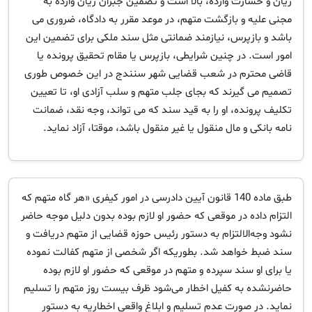
زیان و خسارت وارده، بالا است و تضمین جبران زیان وارده به
مجنی علیه و بازگشت متهم، در موعد مقرر به دادگاه، ضروری می
باشد و بازپرس، نیازمند ضمانتی مثل سند ملکی برای تضمین این
امور است. در چنین شرایطی، بازپرس یا مقام تحقیق پرونده یا
قاضی محترم در شعب قضایی شهر سنندج در این خصوص طوری
تصمیم می گیرند که بجای جلب متهم و سلب آزادی او، تا تعیین
تکلیف پرونده، او را به قید سند که می تواند، وجه نقد، ضمانت‏
نامه بانکی و مال منقول یا غیر منقول باشد، موقتا، آزاد نماید.
طبق ماده 140 قانون آيين دادرسی در امور كيفری «هر گاه متهم که
التزام داده در موقعی که حضور او لازم بوده بدون دلیل موجه حاضر
نشود وجه‌الالتزام به دستور رئیس حوزه‌ قضایی از متهم دریافت و
سند ضبط خواهد شد. بطوریکه اگر شخصی از متهم کفالت نموده
یا برای او سند سپرده و متهم در موقعی که حضور او لازم بوده
حاضر‌نشده به کفیل اخطار می‌شود ظرف بیست روز متهم را تسلیم
نماید. در صورت عدم تسلیم و ابلاغ واقعی اخطاریه به دستور