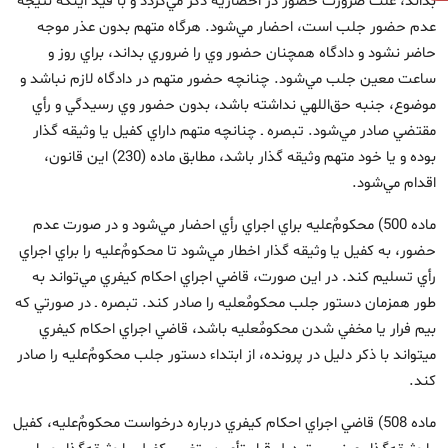
بداند، علت ضرورت حضور در احضاريه ذكر مي‌گردد و با قيد اينكه نتيجه
عدم حضور جلب است، احضار مي‌شود. هرگاه متهم بدون عذر موجه
حاضر نشود و دادگاه همچنان حضور وي را ضروري بداند، براي روز و
ساعت معين جلب مي‌شود. چنانچه حضور متهم در دادگاه لازم نباشد و
موضوع، جنبه حق‌اللهي نداشته باشد، بدون حضور وي رسيدگي و رأي
مقتضي صادر مي‌شود. تبصره ـ چنانچه متهم داراي كفيل يا وثيقه‏ گذار
بوده و يا خود متهم وثيقه ‏گذار باشد، مطابق ماده (230) اين قانون،
اقدام مي‌شود.
ماده 500) محكومٌ‌‏عليه براي اجراي رأي احضار مي‌شود و در صورت عدم
حضور، به كفيل يا وثيقه گذار اخطار مي‌شود تا محكومٌ‌‏عليه را براي اجراي
رأي تسليم كند. در اين صورت، قاضي اجراي احكام كيفري مي‌تواند به
طور همزمان دستور جلب محكومٌعليه را صادر كند. تبصره ـ در صورتي كه
بيم فرار يا مخفي شدن محكومٌعليه باشد، قاضي اجراي احكام كيفري
مي‏تواند با ذكر دليل در پرونده، از ابتداء دستور جلب محكومٌ‌عليه را صادر
كند.
ماده 508) قاضي اجراي احكام كيفري درباره درخواست محكومٌ‌عليه، كفيل